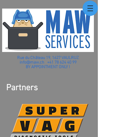
Rue du Château 19, 1627 VAULRUZ
info@maw.ch
+41 78 624 40 99
BY APPOINTMENT ONLY !
Partners