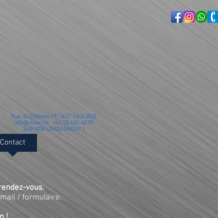
Rue du Château 19, 1627 VAULRUZ
info@maw.ch
+41 78 624 40 99
SUR RDV UNIQUEMENT !
Contact
 rendez-vous.
mail / formulaire.
pp
!